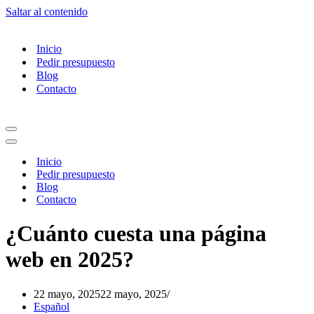
Saltar al contenido
Inicio
Pedir presupuesto
Blog
Contacto
Menú
de
Menú
navegación
de
Inicio
navegación
Pedir presupuesto
Blog
Contacto
¿Cuánto cuesta una página
web en 2025?
22 mayo, 2025
22 mayo, 2025
Español