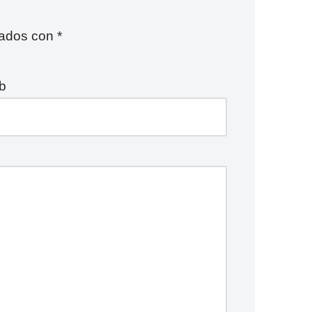
cados con
*
b