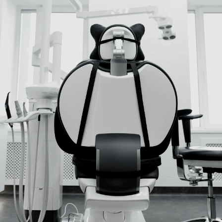
WEB&WEBS · DISEÑO WEB PROFESIONAL
Hacemos webs profesionales
para empresas que quieren
vender, no decorar internet.
Diseñamos páginas web claras, rápidas y preparadas
para captar contactos. Desde webs sencillas para
empezar bien hasta proyectos corporativos más
completos.
VER OPCIONES Y PRECIOS
PEDIR PRESUPUESTO