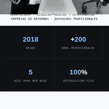
EXPERIENCIA EN PROYECTOS PARA SECTORES COMO
CONSTRUCTORAS · COMPAÑÍAS DE MANTENIMIENTO ·
ODONTÓLOGOS · CLÍNICAS MÉDICAS Y VETERINARIAS ·
EMPRESAS DE REFORMAS · DESPACHOS PROFESIONALES
2018
+
200
DESDE
WEBS PROFESIONALES
5
100
%
DÍAS PARA WEB BASE
INTERLOCUTOR FIJO