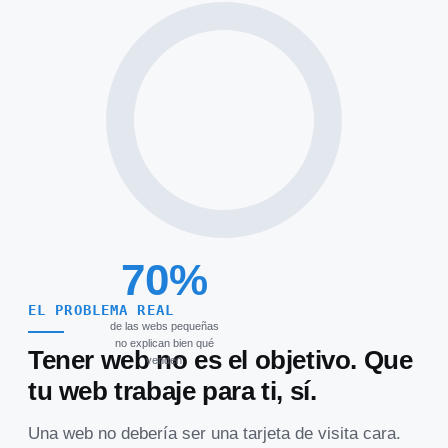
70%
EL PROBLEMA REAL
de las webs pequeñas
no explican bien qué
Tener web no es el objetivo. Que
venden
tu web trabaje para ti, sí.
Una web no debería ser una tarjeta de visita cara.