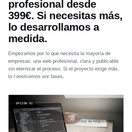
profesional desde
399€. Si necesitas más,
lo desarrollamos a
medida.
Empezamos por lo que necesita la mayoría de
empresas: una web profesional, clara y publicable
sin eternizar el proceso. Si el proyecto exige más,
lo construimos por fases.
Desde 399€
WEB BASE / LANDING PROFESIONAL
OPCIÓN 01
Web Base
Landing profesional para presentar tu negocio