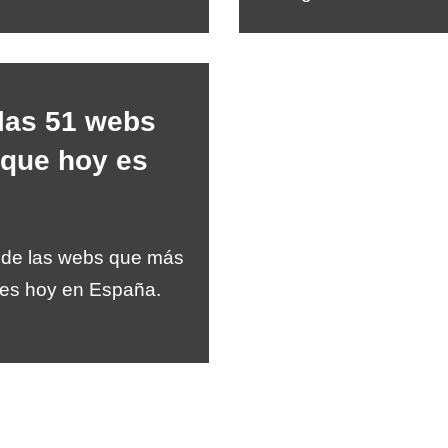
 las 51 webs
 que hoy es
a de las webs que más
e es hoy en España.